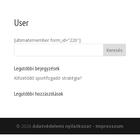
User
[ultimatemember form_id=”220″]
Legutóbbi bejegyzések
Kifizetődő sportfogadó stratégia?
Legutóbbi hozzászólások
© 2026
Adatvédelemi nyilatkozat - Impresszum